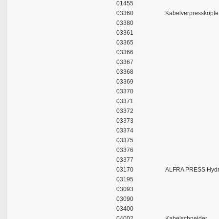
01455
03360
Kabelverpressköpfe
03380
03361
03365
03366
03367
03368
03369
03370
03371
03372
03373
03374
03375
03376
03377
03170
ALFRA PRESS Hydra
03195
03093
03090
03400
04002
Kabelschneider