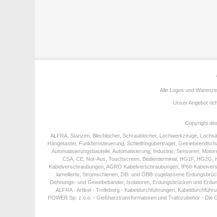
Alle Logos und Warenzeic
Unser Angebot ric
Copyright de
ALFRA, Stanzen, Blechlocher, Schraublocher, Lochwerkzeuge, Lochsä
Hängetaster, Funkfernsteuerung, Schleifringübertrager, Getriebeendsch
Automatisierungsbauteile, Automatisierung, Industrie, Sensoren, Motor
CSA, CE, Not-Aus, Touchscreen, Bedienterminal, HG1F, HG2G, HG3
Kabelverschraubungen, AGRO Kabelverschraubungen, IP68-Kabelversch
lamellierte, Stromschienen, DB- und ÖBB-zugelassene Erdungsbrück
Dehnungs- und Gewebebänder, Isolatoren, Erdungsbrücken und Erdungsver
ALFRA - Artikel - Trelleborg - Kabeldurchführungen, Kabeldurchführung
POWER Sp. z o.o. - Gießharztransformatoren und Trafozubehör - Die G