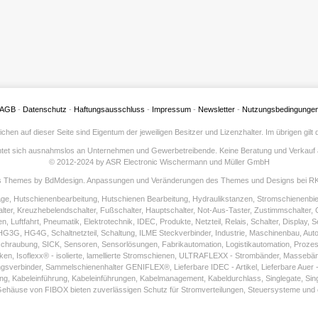
AGB
-
Datenschutz
-
Haftungsausschluss
-
Impressum
-
Newsletter
-
Nutzungsbedingunge
hen auf dieser Seite sind Eigentum der jeweiligen Besitzer und Lizenzhalter. Im übrigen gil
htet sich ausnahmslos an Unternehmen und Gewerbetreibende. Keine Beratung und Verkauf 
© 2012-2024 by ASR Electronic Wischermann und Müller GmbH
s Themes by BdMdesign. Anpassungen und Veränderungen des Themes und Designs bei R
ge, Hutschienenbearbeitung, Hutschienen Bearbeitung, Hydraulikstanzen, Stromschienen
alter, Kreuzhebelendschalter, Fußschalter, Hauptschalter, Not-Aus-Taster, Zustimmschalter
en, Luftfahrt, Pneumatik, Elektrotechnik, IDEC, Produkte, Netzteil, Relais, Schalter, Displa
G, HG4G, Schaltnetzteil, Schaltung, ILME Steckverbinder, Industrie, Maschinenbau, Auto
raubung, SICK, Sensoren, Sensorlösungen, Fabrikautomation, Logistikautomation, Prozes
en, Isoflexx® - isolierte, lamellierte Stromschienen, ULTRAFLEXX - Strombänder, Masseb
binder, Sammelschienenhalter GENIFLEX®, Lieferbare IDEC - Artikel, Lieferbare Auer - Artike
, Kabeleinführung, Kabeleinführungen, Kabelmanagement, Kabeldurchlass, Singlegate, Singelgat
ehäuse von FIBOX bieten zuverlässigen Schutz für Stromverteilungen, Steuersysteme und e