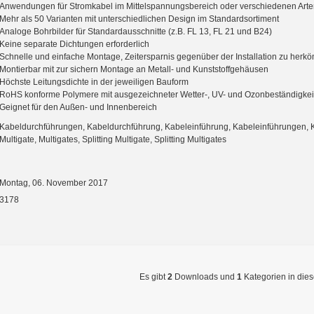
Anwendungen für Stromkabel im Mittelspannungsbereich oder verschiedenen Art
Mehr als 50 Varianten mit unterschiedlichen Design im Standardsortiment
Analoge Bohrbilder für Standardausschnitte (z.B. FL 13, FL 21 und B24)
Keine separate Dichtungen erforderlich
Schnelle und einfache Montage, Zeitersparnis gegenüber der Installation zu he
Montierbar mit zur sichern Montage an Metall- und Kunststoffgehäusen
Höchste Leitungsdichte in der jeweiligen Bauform
RoHS konforme Polymere mit ausgezeichneter Wetter-, UV- und Ozonbeständigkei
Geignet für den Außen- und Innenbereich
Kabeldurchführungen, Kabeldurchführung, Kabeleinführung, Kabeleinführungen, 
Multigate, Multigates, Splitting Multigate, Splitting Multigates
Montag, 06. November 2017
3178
Es gibt
2
Downloads und
1
Kategorien in dies