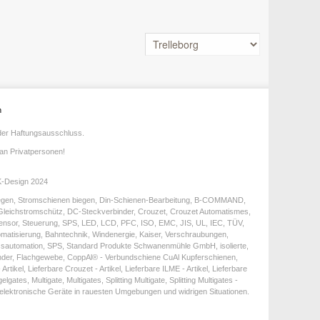
n
t der Haftungsausschluss.
an Privatpersonen!
K-Design 2024
biegen, Stromschienen biegen, Din-Schienen-Bearbeitung, B-COMMAND,
, Gleichstromschütz, DC-Steckverbinder, Crouzet, Crouzet Automatismes,
y, Sensor, Steuerung, SPS, LED, LCD, PFC, ISO, EMC, JIS, UL, IEC, TÜV,
matisierung, Bahntechnik, Windenergie, Kaiser, Verschraubungen,
sautomation, SPS, Standard Produkte Schwanenmühle GmbH, isolierte,
änder, Flachgewebe, CoppAl® - Verbundschiene CuAl Kupferschienen,
l, Lieferbare Crouzet - Artikel, Lieferbare ILME - Artikel, Lieferbare
es, Multigate, Multigates, Splitting Multigate, Splitting Multigates -
lektronische Geräte in rauesten Umgebungen und widrigen Situationen.