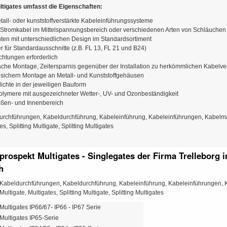
ultigates umfasst die Eigenschaften:
tall- oder kunststoffverstärkte Kabeleinführungssysteme
Stromkabel im Mittelspannungsbereich oder verschiedenen Arten von Schläuchen
nten mit unterschiedlichen Design im Standardsortiment
r für Standardausschnitte (z.B. FL 13, FL 21 und B24)
chtungen erforderlich
ache Montage, Zeitersparnis gegenüber der Installation zu herkömmlichen Kabel
r sichern Montage an Metall- und Kunststoffgehäusen
ichte in der jeweiligen Bauform
ymere mit ausgezeichneter Wetter-, UV- und Ozonbeständigkeit
ußen- und Innenbereich
rchführungen, Kabeldurchführung, Kabeleinführung, Kabeleinführungen, Kabelma
es, Splitting Multigate, Splitting Multigates
rospekt Multigates - Singlegates der Firma Trelleborg i
h
Kabeldurchführungen, Kabeldurchführung, Kabeleinführung, Kabeleinführungen, 
Multigate, Multigates, Splitting Multigate, Splitting Multigates
Multigates IP66/67- IP66 - IP67 Serie
Multigates IP65-Serie