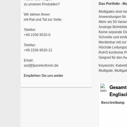
Das Portfolio - M
zu unseren Produkten?
Multigates sind me
Wir stehen Ihnen
Anwendungen für 
mit Rat und Tat zur Seite:
Mehr als 50 Varia
Analoge Bohrbilde
Telefon:
Keine separate Di
+49 2206 9520-0
Schnelle und einf
Montierbar mit zu
Telefax:
Höchste Leitungsd
+49 2206 9520-21
RoHS konforme Pol
Geignet für den A
Email:
Keywords: Kabeldu
asr[@]asrelectronic.de
Multigate, Multigat
Empfehlen Sie uns weiter
Gesamtp
Englisc
Beschreibung: