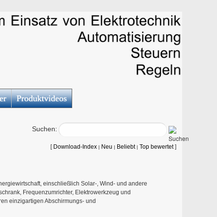
er
Produktvideos
Suchen:
[
Download-Index
Neu
Beliebt
Top bewertet
]
|
|
|
nergiewirtschaft, einschließlich Solar-, Wind- und andere
tschrank, Frequenzumrichter, Elektrowerkzeug und
ren einzigartigen Abschirmungs- und