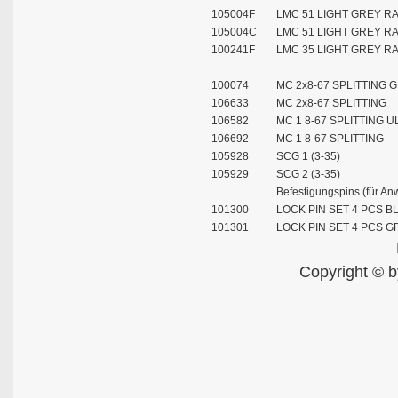
105004F
LMC 51 LIGHT GREY RA
105004C
LMC 51 LIGHT GREY RA
100241F
LMC 35 LIGHT GREY RA
100074
MC 2x8-67 SPLITTING 
106633
MC 2x8-67 SPLITTING
106582
MC 1 8-67 SPLITTING U
106692
MC 1 8-67 SPLITTING
105928
SCG 1 (3-35)
105929
SCG 2 (3-35)
Befestigungspins (für A
101300
LOCK PIN SET 4 PCS B
101301
LOCK PIN SET 4 PCS G
Copyright © b