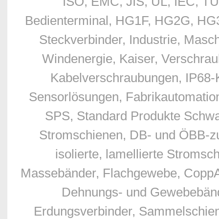
ISO, EMC, JIS, UL, IEC, TÜ
Bedienterminal, HG1F, HG2G, HG3G
Steckverbinder, Industrie, Masc
Windenergie, Kaiser, Verschr
Kabelverschraubungen, IP68-
Sensorlösungen, Fabrikautomation
SPS, Standard Produkte Schwan
Stromschienen, DB- und ÖBB-zu
isolierte, lamellierte Stro
Massebänder, Flachgewebe, CoppAl
Dehnungs- und Gewebebände
Erdungsverbinder, Sammelschien