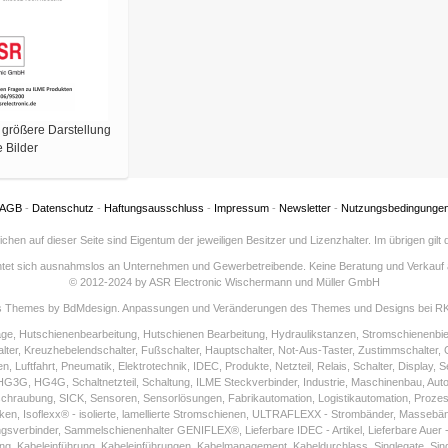
e größere Darstellung
e Bilder
AGB
-
Datenschutz
-
Haftungsausschluss
-
Impressum
-
Newsletter
-
Nutzungsbedingunge
hen auf dieser Seite sind Eigentum der jeweiligen Besitzer und Lizenzhalter. Im übrigen gil
htet sich ausnahmslos an Unternehmen und Gewerbetreibende. Keine Beratung und Verkauf 
© 2012-2024 by ASR Electronic Wischermann und Müller GmbH
s Themes by BdMdesign. Anpassungen und Veränderungen des Themes und Designs bei R
ge, Hutschienenbearbeitung, Hutschienen Bearbeitung, Hydraulikstanzen, Stromschienen
alter, Kreuzhebelendschalter, Fußschalter, Hauptschalter, Not-Aus-Taster, Zustimmschalter
en, Luftfahrt, Pneumatik, Elektrotechnik, IDEC, Produkte, Netzteil, Relais, Schalter, Displa
G, HG4G, Schaltnetzteil, Schaltung, ILME Steckverbinder, Industrie, Maschinenbau, Auto
raubung, SICK, Sensoren, Sensorlösungen, Fabrikautomation, Logistikautomation, Prozes
en, Isoflexx® - isolierte, lamellierte Stromschienen, ULTRAFLEXX - Strombänder, Masseb
binder, Sammelschienenhalter GENIFLEX®, Lieferbare IDEC - Artikel, Lieferbare Auer - Artike
, Kabeleinführung, Kabeleinführungen, Kabelmanagement, Kabeldurchlass, Singlegate, Singelgat