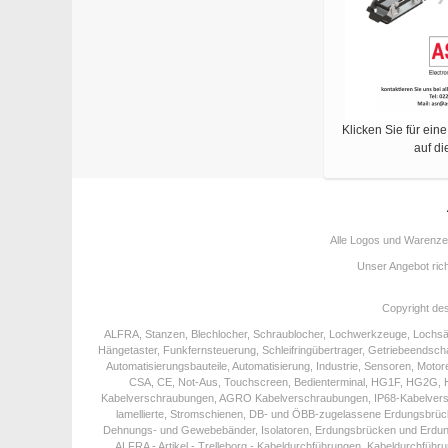
Klicken Sie für ein
auf di
Alle Logos und Warenzeic
Unser Angebot ric
Copyright de
ALFRA, Stanzen, Blechlocher, Schraublocher, Lochwerkzeuge, Lochsä
Hängetaster, Funkfernsteuerung, Schleifringübertrager, Getriebeendsch
Automatisierungsbauteile, Automatisierung, Industrie, Sensoren, Motor
CSA, CE, Not-Aus, Touchscreen, Bedienterminal, HG1F, HG2G, HG3
Kabelverschraubungen, AGRO Kabelverschraubungen, IP68-Kabelversch
lamellierte, Stromschienen, DB- und ÖBB-zugelassene Erdungsbrück
Dehnungs- und Gewebebänder, Isolatoren, Erdungsbrücken und Erdungsver
ALFRA - Artikel - Trelleborg - Kabeldurchführungen, Kabeldurchführung