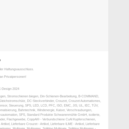
n
t der Haftungsausschluss.
an Privatpersonen!
K-Design 2024
biegen, Stromschienen biegen, Din-Schienen-Bearbeitung, B-COMMAND,
, Gleichstromschütz, DC-Steckverbinder, Crouzet, Crouzet Automatismes,
y, Sensor, Steuerung, SPS, LED, LCD, PFC, ISO, EMC, JIS, UL, IEC, TÜV,
matisierung, Bahntechnik, Windenergie, Kaiser, Verschraubungen,
sautomation, SPS, Standard Produkte Schwanenmühle GmbH, isolierte,
änder, Flachgewebe, CoppAl® - Verbundschiene CuAl Kupferschienen,
l, Lieferbare Crouzet - Artikel, Lieferbare ILME - Artikel, Lieferbare
es, Multigate, Multigates, Splitting Multigate, Splitting Multigates -