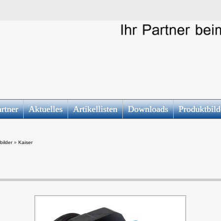
rtner
Aktuelles
Artikellisten
Downloads
Produktbild
bilder
»
Kaiser