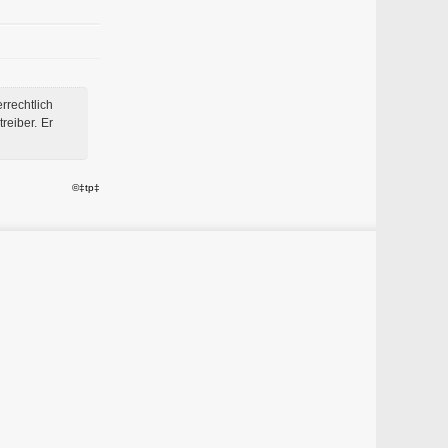
rechtlich
reiber. Er
©‡tp‡